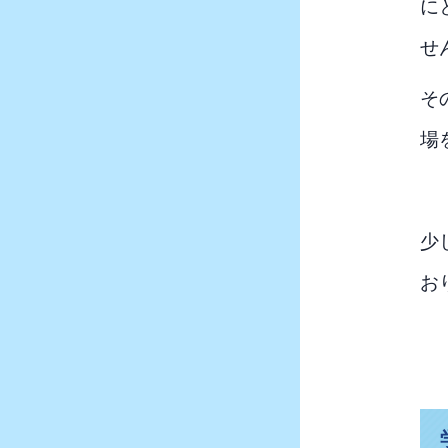
に
せ
そ
場
少
お