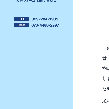
「
骨
物
し
を
足