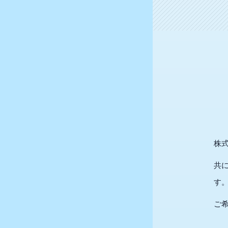
株
共
す
ご