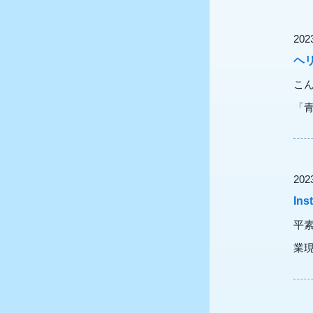
20
ヘ
こ
「青
20
In
平素
業現