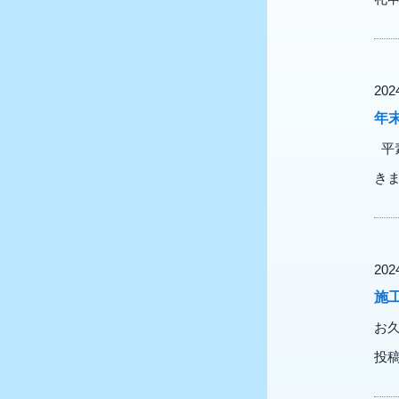
20
年
平
きま
20
施
お久
投稿